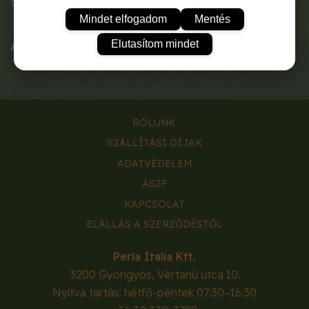
Egynyári kedvelt illatos balkon növény.
Mindet elfogadom
Mentés
Elutasítom mindet
A tasak tartalma:
0,5g.
RÓLUNK
SZÁLLÍTÁSI DÍJAK
ADATVÉDELEM
ÁSZF
KAPCSOLAT
ELÁLLÁS A SZERZŐDÉSTŐL
Perla Italia Kft.
3200
Gyöngyös
,
Vértanú utca 10.
Nyitva tartás: hétfő-péntek 07:30–16:30