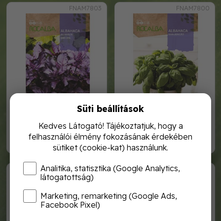
FNAM7803
FNAM7800
Süti beállítások
bazsalikom piroslombú 4g
bazsalikom zöldlombú 4g
rocalba
rocalba
Kedves Látogató! Tájékoztatjuk, hogy a
felhasználói élmény fokozásának érdekében
1 120,-
1 120,-
sütiket (cookie-kat) használunk.
Analitika, statisztika (Google Analytics,
FNAM7802
SHCP2825
látogatottság)
Marketing, remarketing (Google Ads,
Facebook Pixel)