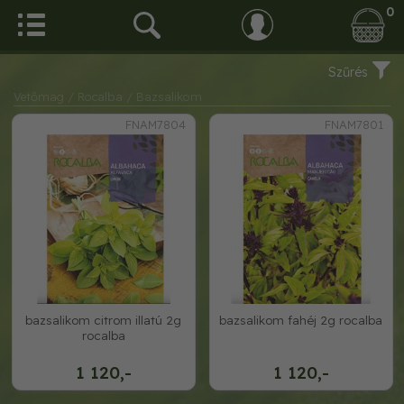
0
Szűrés
Vetőmag
/ Rocalba
/ Bazsalikom
FNAM7804
FNAM7801
bazsalikom citrom illatú 2g
bazsalikom fahéj 2g rocalba
rocalba
1 120,-
1 120,-