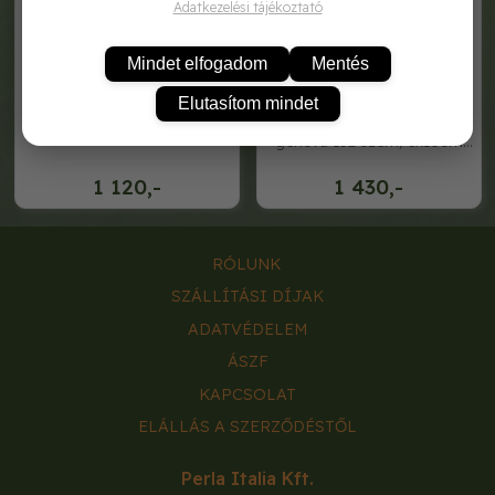
Adatkezelési tájékoztató
Mindet elfogadom
Mentés
Elutasítom mindet
szent bazsalikom 1g rocalba
vetőkorong bazsalikom de
genova 132 szem/3x10cm
rocalba
1 120,-
1 430,-
RÓLUNK
SZÁLLÍTÁSI DÍJAK
ADATVÉDELEM
ÁSZF
KAPCSOLAT
ELÁLLÁS A SZERZŐDÉSTŐL
Perla Italia Kft.