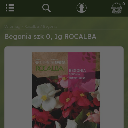
0
Vetőmag
/ Rocalba
/ Begónia
Begonia szk 0, 1g ROCALBA