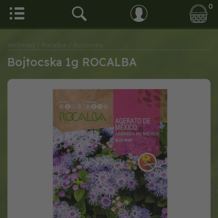
0
Vetőmag
/ Rocalba
/ Bojtocska
Bojtocska 1g ROCALBA