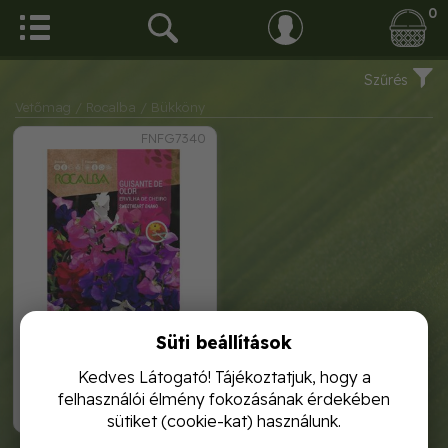
0
Szűrés
Vetőmag
/ Rocalba
/ Bükköny
FNFG7340
Süti beállítások
szagos bükköny sweetheart
enano 3g rocalba
Kedves Látogató! Tájékoztatjuk, hogy a
felhasználói élmény fokozásának érdekében
1 120,-
sütiket (cookie-kat) használunk.