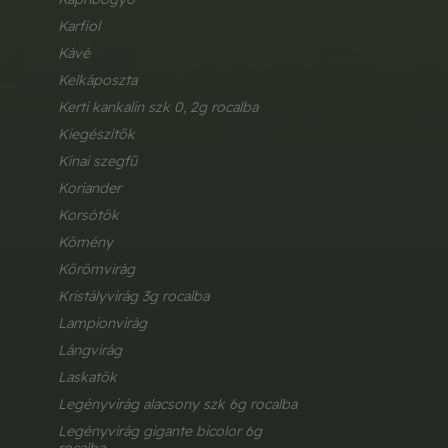
karfiol
kávé
kelkáposzta
kerti kankalin szk 0, 2g rocalba
kiegészítők
kínai szegfű
koriander
korsótök
kömény
körömvirág
kristályvirág 3g rocalba
lampionvirág
lángvirág
laskatök
legényvirág alacsony szk 6g rocalba
legényvirág gigante bicolor 6g 