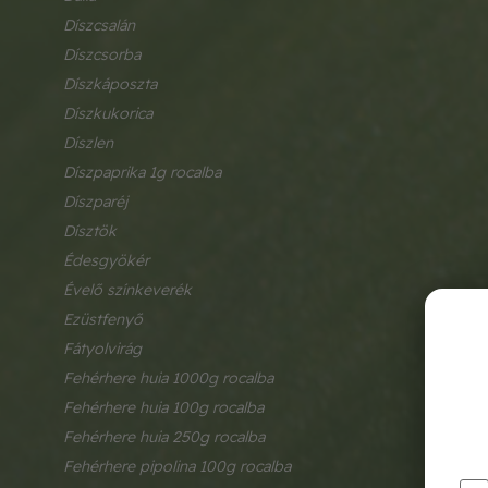
díszcsalán
díszcsorba
díszkáposzta
díszkukorica
díszlen
díszpaprika 1g rocalba
díszparéj
dísztök
édesgyökér
évelő színkeverék
ezüstfenyő
fátyolvirág
fehérhere huia 1000g rocalba
fehérhere huia 100g rocalba
fehérhere huia 250g rocalba
fehérhere pipolina 100g rocalba