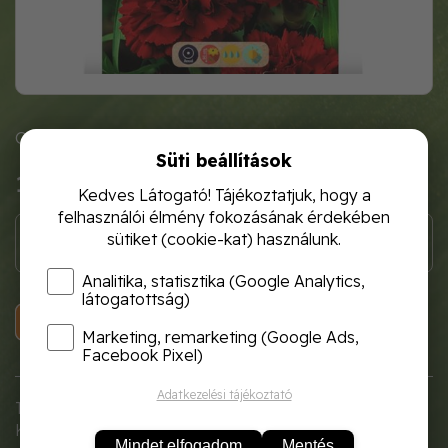
Cikkszám: FNFG7075
Süti beállítások
1 120 Ft
Kedves Látogató! Tájékoztatjuk, hogy a
felhasználói élmény fokozásának érdekében
sütiket (cookie-kat) használunk.
Analitika, statisztika (Google Analytics,
látogatottság)
KOSÁRBA
Marketing, remarketing (Google Ads,
Facebook Pixel)
Adatkezelési tájékoztató
Teltvirágú, egynyári piros szegfű.
Kedvelt vágott virág.
Mindet elfogadom
Mentés