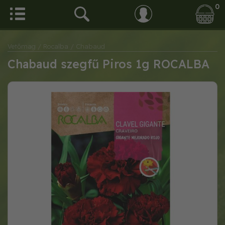
0
Vetőmag
/ Rocalba
/ Chabaud
Chabaud szegfű Piros 1g ROCALBA