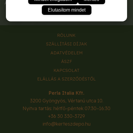
A tasak tartalma:
1g.
Elutasítom mindet
RÓLUNK
SZÁLLÍTÁSI DÍJAK
ADATVÉDELEM
ÁSZF
KAPCSOLAT
ELÁLLÁS A SZERZŐDÉSTŐL
Perla Italia Kft.
3200
Gyöngyös
,
Vértanú utca 10.
Nyitva tartás: hétfő-péntek 07:30–16:30
+36 30 330-3729
info@kerteszdepo.hu