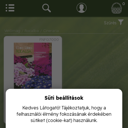
0
Szűrés
Vetőmag
/ Rocalba
/ Cineraria
FNFG7000
Süti beállítások
cineraria 0, 05g rocalba
Kedves Látogató! Tájékoztatjuk, hogy a
felhasználói élmény fokozásának érdekében
1 120,-
sütiket (cookie-kat) használunk.