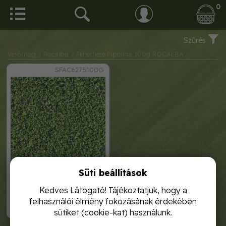
0
Szűrés
Vetőmag
/ Rocalba
/ Fehérhere Pipolina 100g ROCALBA
SFAC6275100G
Süti beállítások
fehérhere pipolina 100g
rocalba
Kedves Látogató! Tájékoztatjuk, hogy a
felhasználói élmény fokozásának érdekében
2 780,-
sütiket (cookie-kat) használunk.