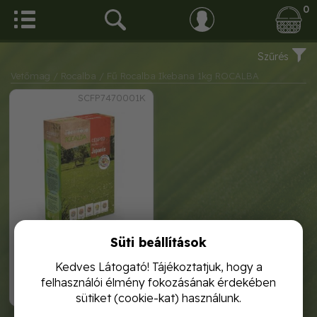
0
Szűrés
Vetőmag
/ Rocalba
/ Fű Rocalba Ikebana 1kg ROCALBA
SCFP7470001K
Süti beállítások
fű rocalba ikebana 1kg
rocalba
Kedves Látogató! Tájékoztatjuk, hogy a
felhasználói élmény fokozásának érdekében
6 910,-
sütiket (cookie-kat) használunk.