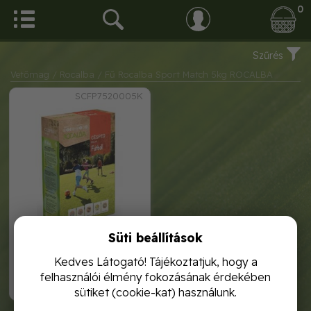
0
Szűrés
Vetőmag
/ Rocalba
/ Fű Rocalba Sport Match 5kg ROCALBA
SCFP7520005K
Süti beállítások
fű rocalba sport match 5kg
rocalba
Kedves Látogató! Tájékoztatjuk, hogy a
felhasználói élmény fokozásának érdekében
28 880,-
sütiket (cookie-kat) használunk.