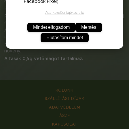
Silene Vulgaris
Facebook Pixel)
Egynyári növény. Körülbelül 30 cm magas.
Adatkezelési tájékoztató
Felálló szárak. Kocsánytalan, lándzsás levelek, élénkzöld
színűek, egymással szemben álló párokban.
Mindet elfogadom
Mentés
A fiatal leveleket salátákba, levesekbe, omlettbe vagy
egyszerűen csak zöldségként fogyasztják.
Elutasítom mindet
Napos helyet szereti, könnyen termeszthető, kis igényű
növény.
A tasak 0,5g vetőmagot tartalmaz.
RÓLUNK
SZÁLLÍTÁSI DÍJAK
ADATVÉDELEM
ÁSZF
KAPCSOLAT