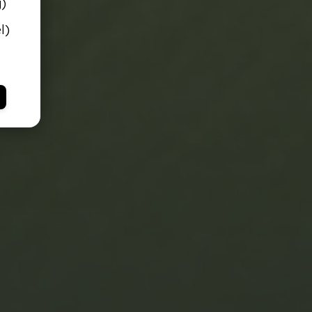
g)
l)