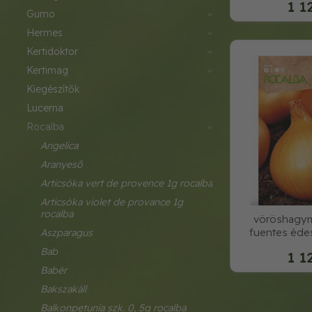
1 1
gumo
hermes
kertidoktor
kertimag
kiegészítők
lucerna
rocalba
angelica
aranyeső
articsóka vert de provence 1g rocalba
articsóka violet de provance 1g 
rocalba
vöröshagym
fuentes éde
aszparagus
bab
1 1
babér
bakszakáll
balkonpetunia szk. 0, 5g rocalba