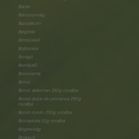
banán
bársonyvirág
bazsalikom
begónia
bimbóskel
bojtocska
borágó
borsikafű
borsmenta
borsó
borsó alderman 250g rocalba
borsó dulce de provenza 250g 
rocalba
borsó rondo 250g rocalba
borzaskata 10g rocalba
bögrevirág
brokkoli