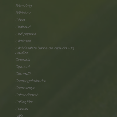
búzavirág
bükköny
cékla
chabaud
chili paprika
ciklámen
cikóriasaláta barbe de capucin 10g 
rocalba
cineraria
ciprusok
citromfű
csemegekukorica
cseresznye
csicseriborsó
csillagfürt
cukkini
dália