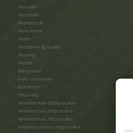
díszcsalán
díszcsorba
díszkáposzta
díszkukorica
díszlen
díszpaprika 1g rocalba
díszparéj
dísztök
édesgyökér
évelő színkeverék
ezüstfenyő
fátyolvirág
fehérhere huia 1000g rocalba
fehérhere huia 100g rocalba
fehérhere huia 250g rocalba
fehérhere pipolina 100g rocalba