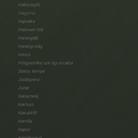
habszegfű
hagyma
hajnalka
halowen tök
harangláb
harangvirág
hérics
hölgyestike szk 6g rocalba
illatos ternye
júdáspénz
juhar
kakastaréj
kaktusz
kakukkfű
kamilla
kapor
kapribogyó