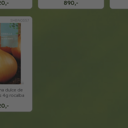
20,-
890,-
SHBN0357
a dulce de
s 4g rocalba
20,-