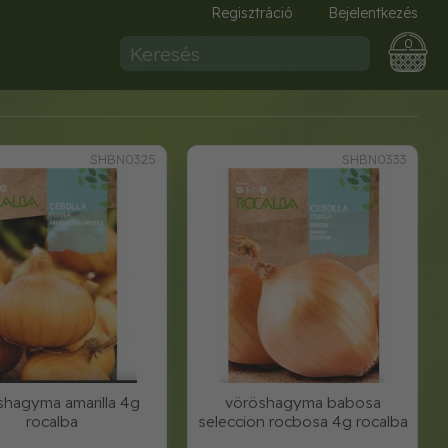
Regisztráció
Bejelentkezés
0
SHBN0325
SHBN0333
shagyma amarilla 4g
vöröshagyma babosa
rocalba
seleccion rocbosa 4g rocalba