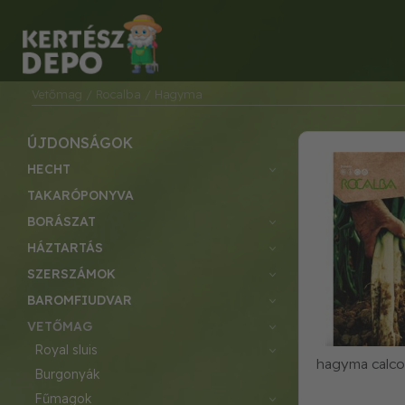
Vetőmag
/ Rocalba
/ Hagyma
ÚJDONSÁGOK
HECHT
TAKARÓPONYVA
BORÁSZAT
HÁZTARTÁS
SZERSZÁMOK
BAROMFIUDVAR
VETŐMAG
royal sluis
hagyma calco
burgonyák
fűmagok