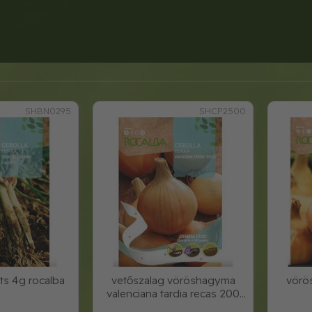
SHBN0295
SHCP2500
ts 4g rocalba
vetőszalag vöröshagyma
vörö
valenciana tardia recas 200
szem/5m r