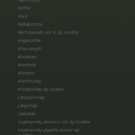
karfiol
kávé
kelkáposzta
kerti kankalin szk 0, 2g rocalba
kiegészítők
kínai szegfű
koriander
korsótök
kömény
körömvirág
kristályvirág 3g rocalba
lampionvirág
lángvirág
laskatök
legényvirág alacsony szk 6g rocalba
legényvirág gigante bicolor 6g 