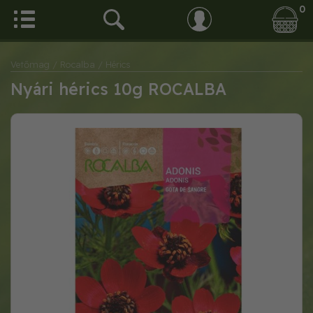
0
Vetőmag
/ Rocalba
/ Hérics
Nyári hérics 10g ROCALBA