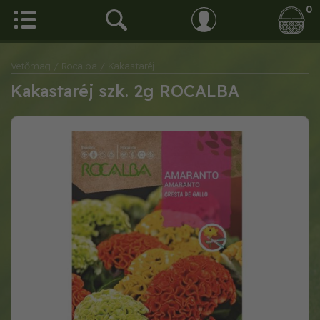
0
Vetőmag
/ Rocalba
/ Kakastaréj
Kakastaréj szk. 2g ROCALBA