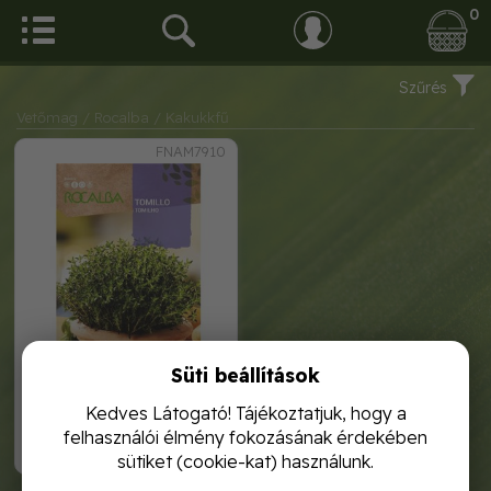
0
Szűrés
Vetőmag
/ Rocalba
/ Kakukkfű
FNAM7910
Süti beállítások
kakukkfű 1g rocalba
Kedves Látogató! Tájékoztatjuk, hogy a
felhasználói élmény fokozásának érdekében
1 120,-
sütiket (cookie-kat) használunk.