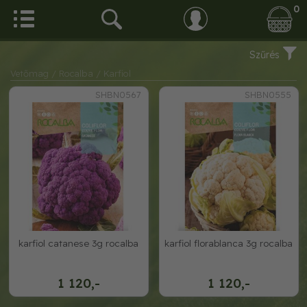
0
Szűrés
Vetőmag
/ Rocalba
/ Karfiol
SHBN0567
SHBN0555
karfiol catanese 3g rocalba
karfiol florablanca 3g rocalba
1 120,-
1 120,-