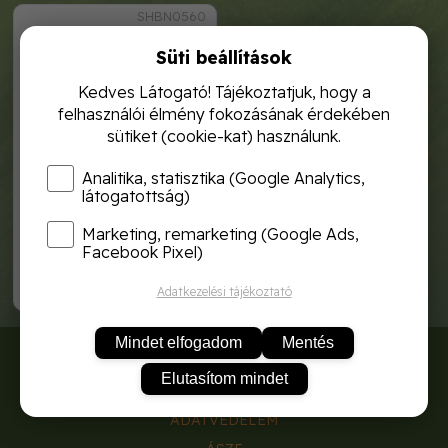
SHBN0560
Süti beállítások
Kedves Látogató! Tájékoztatjuk, hogy a
felhasználói élmény fokozásának érdekében
sütiket (cookie-kat) használunk.
Analitika, statisztika (Google Analytics,
látogatottság)
Marketing, remarketing (Google Ads,
karfiol frankfurti 3g rocalba
Facebook Pixel)
1 120,-
Adatkezelési tájékoztató
Mindet elfogadom
Mentés
RÓLUNK
Elutasítom mindet
SZÁLLÍTÁSI DÍJAK
ADATVÉDELEM