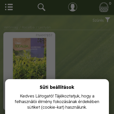
0
Szűrés
Vetőmag
/ Rocalba
/ Lestyán
FNAM7857
Süti beállítások
lestyán 1g rocalba
Kedves Látogató! Tájékoztatjuk, hogy a
felhasználói élmény fokozásának érdekében
1 120,-
sütiket (cookie-kat) használunk.