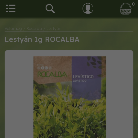
0
Vetőmag
/ Rocalba
/ Lestyán
Lestyán 1g ROCALBA