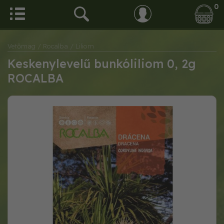
0
Vetőmag
/ Rocalba
/ Liliom
Keskenylevelű bunkóliliom 0, 2g
ROCALBA