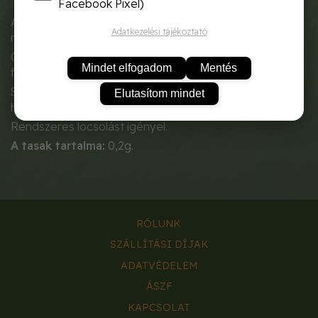
Facebook Pixel)
A bunkóliliom szobanövénynek ideális, mert lassú
Adatkezelési tájékoztató
növésű.
Cordyline indivisa hűvösebb helyet szereti, akkor
Mindet elfogadom
Mentés
fejlődik a legszebben.
Sok fényt igényel (közvetlen napsütés kizárva), azért,
Elutasítom mindet
hogy igazán megmutathassa varázslatos színeit.
Rendszeres locsolást igényel.
A tasak tartalma:
0,2g.
RÓLUNK
SZÁLLÍTÁSI DÍJAK
ADATVÉDELEM
ÁSZF
KAPCSOLAT