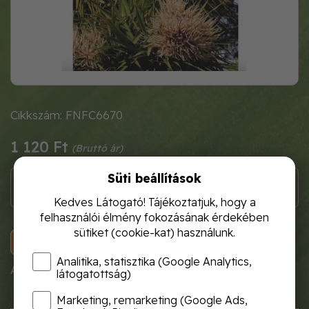
Cikkszám: FNFC6670
1 120 Ft
Süti beállítások
Kedves Látogató! Tájékoztatjuk, hogy a
felhasználói élmény fokozásának érdekében
sütiket (cookie-kat) használunk.
KOSÁRBA
Analitika, statisztika (Google Analytics,
A termék átmenetileg nem rendelhető!
látogatottság)
Marketing, remarketing (Google Ads,