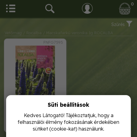
0
Szűrés
Vetőmag
/ Rocalba
/ Macskafarkú veronika 1g ROCALBA
FNFG7595
Süti beállítások
macskafarkú veronika 1g
rocalba
Kedves Látogató! Tájékoztatjuk, hogy a
felhasználói élmény fokozásának érdekében
1 120,-
sütiket (cookie-kat) használunk.