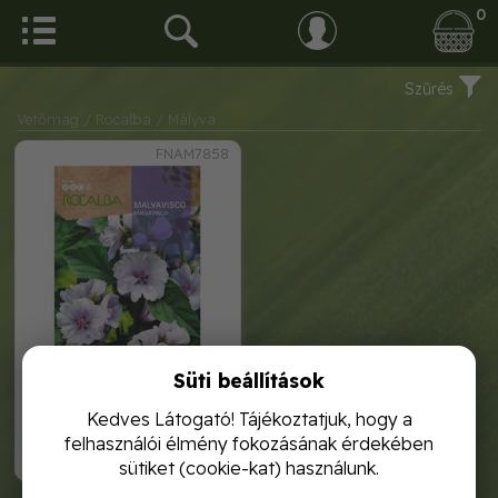
0
Szűrés
Vetőmag
/ Rocalba
/ Mályva
FNAM7858
Süti beállítások
mályva 1g rocalba
Kedves Látogató! Tájékoztatjuk, hogy a
felhasználói élmény fokozásának érdekében
1 120,-
sütiket (cookie-kat) használunk.