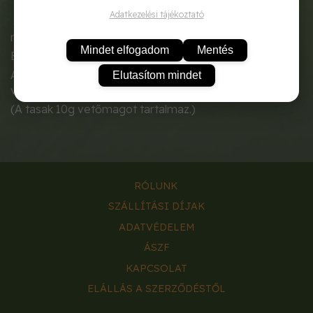
Adatkezelési tájékoztató
Simalevelű metélőpetrezselyem nagyon aromás és
markáns ízzel.
Mindet elfogadom
Mentés
Egész évben vethető akár cserépbe is.
A csírázás lassú, ezért érdemes beáztatni a magokat
Elutasítom mindet
vetés előtt 2-4 órára.
(A tasak 10g vetőmagot tartalmaz.)
RÓLUNK
SZÁLLÍTÁSI DÍJAK
ADATVÉDELEM
ÁSZF
KAPCSOLAT
ELÁLLÁS A SZERZŐDÉSTŐL