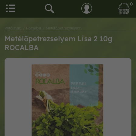
0
Vetőmag
/ Rocalba
/ Metélőpetrezselyem
Metélőpetrezselyem Lisa 2 10g
ROCALBA