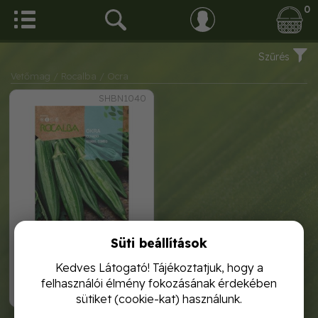
0
Szűrés
Vetőmag
/ Rocalba
/ Ocra
SHBN1040
Süti beállítások
ocra 6g rocalba
Kedves Látogató! Tájékoztatjuk, hogy a
felhasználói élmény fokozásának érdekében
1 120,-
sütiket (cookie-kat) használunk.