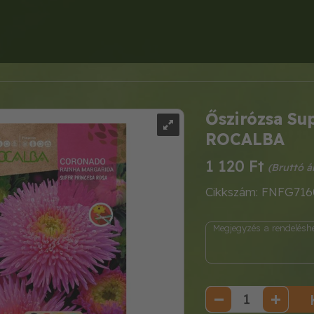
Őszirózsa Su
ROCALBA
1 120 Ft
Cikkszám: FNFG716