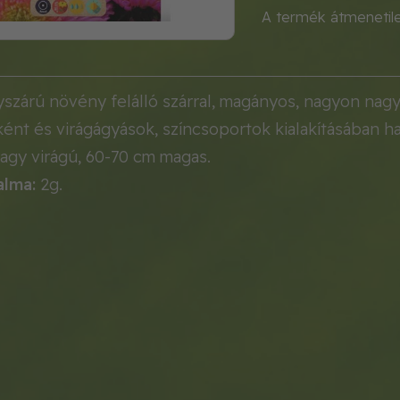
A termék átmenetil
yszárú növény felálló szárral, magányos, nagyon nagy
ként és virágágyások, színcsoportok kialakításában ha
nagy virágú, 60-70 cm magas.
alma:
2g.