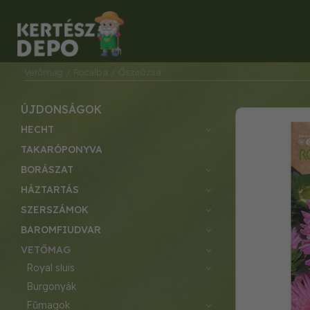
Vetőmag
/ Rocalba
/ Őszirózsa
ÚJDONSÁGOK
HECHT
TAKARÓPONYVA
BORÁSZAT
HÁZTARTÁS
SZERSZÁMOK
BAROMFIUDVAR
VETŐMAG
royal sluis
burgonyák
fűmagok