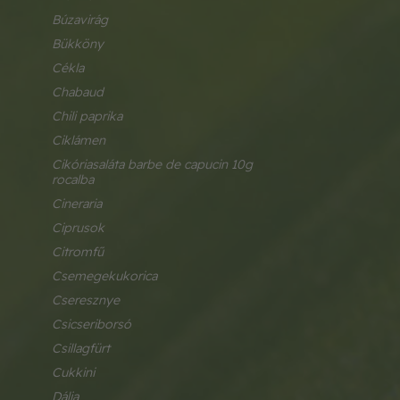
búzavirág
bükköny
cékla
chabaud
chili paprika
ciklámen
cikóriasaláta barbe de capucin 10g 
rocalba
cineraria
ciprusok
citromfű
csemegekukorica
cseresznye
csicseriborsó
csillagfürt
cukkini
dália