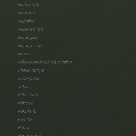
habszegfű
hagyma
hajnalka
halowen tök
harangláb
harangvirág
hérics
hölgyestike szk 6g rocalba
illatos ternye
júdáspénz
juhar
kakastaréj
kaktusz
kakukkfű
kamilla
kapor
kapribogyó