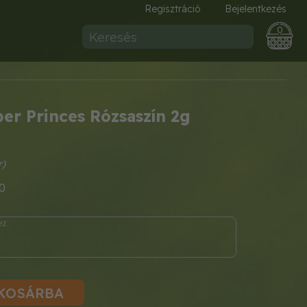
Regisztráció
Bejelentkezés
0
per Princes Rózsaszín 2g
0
KOSÁRBA