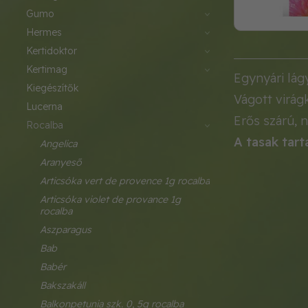
gumo
hermes
kertidoktor
kertimag
Egynyári lág
kiegészítők
Vágott virág
lucerna
Erős szárú, 
rocalba
A tasak tart
angelica
aranyeső
articsóka vert de provence 1g rocalba
articsóka violet de provance 1g 
rocalba
aszparagus
bab
babér
bakszakáll
balkonpetunia szk. 0, 5g rocalba