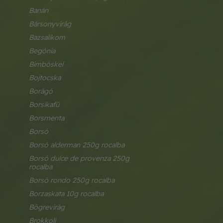
banán
bársonyvirág
bazsalikom
begónia
bimbóskel
bojtocska
borágó
borsikafű
borsmenta
borsó
borsó alderman 250g rocalba
borsó dulce de provenza 250g 
rocalba
borsó rondo 250g rocalba
borzaskata 10g rocalba
bögrevirág
brokkoli