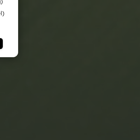
g)
l)