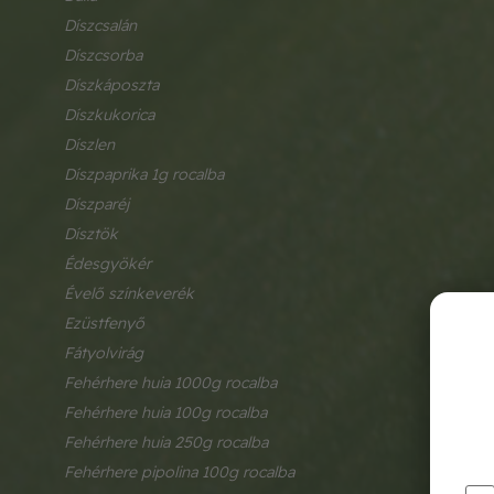
díszcsalán
díszcsorba
díszkáposzta
díszkukorica
díszlen
díszpaprika 1g rocalba
díszparéj
dísztök
édesgyökér
évelő színkeverék
ezüstfenyő
fátyolvirág
fehérhere huia 1000g rocalba
fehérhere huia 100g rocalba
fehérhere huia 250g rocalba
fehérhere pipolina 100g rocalba