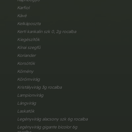
karfiol
kávé
kelkáposzta
kerti kankalin szk 0, 2g rocalba
kiegészítők
kínai szegfű
koriander
korsótök
kömény
körömvirág
kristályvirág 3g rocalba
lampionvirág
lángvirág
laskatök
legényvirág alacsony szk 6g rocalba
legényvirág gigante bicolor 6g 