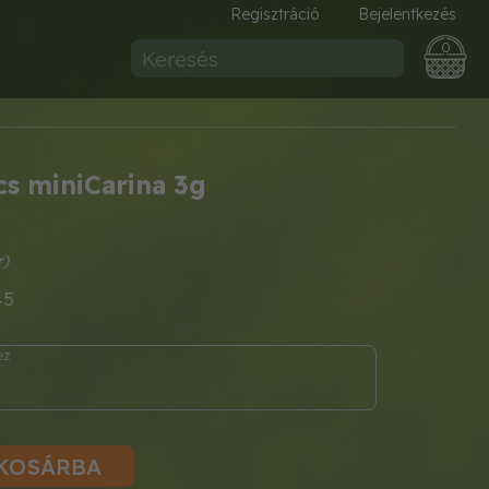
Regisztráció
Bejelentkezés
0
s miniCarina 3g
45
KOSÁRBA