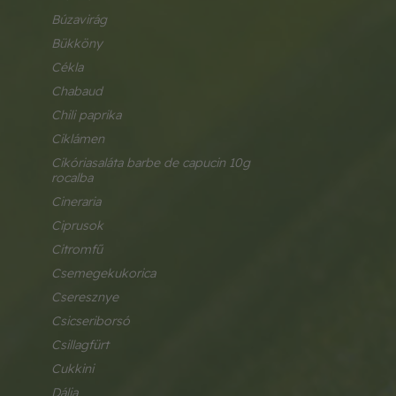
búzavirág
bükköny
cékla
chabaud
chili paprika
ciklámen
cikóriasaláta barbe de capucin 10g 
rocalba
cineraria
ciprusok
citromfű
csemegekukorica
cseresznye
csicseriborsó
csillagfürt
cukkini
dália