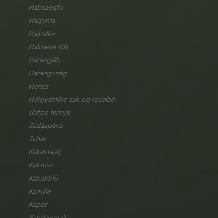
habszegfű
hagyma
hajnalka
halowen tök
harangláb
harangvirág
hérics
hölgyestike szk 6g rocalba
illatos ternye
júdáspénz
juhar
kakastaréj
kaktusz
kakukkfű
kamilla
kapor
kapribogyó