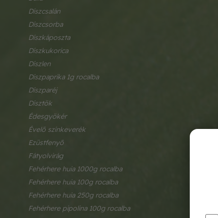
díszcsalán
díszcsorba
díszkáposzta
díszkukorica
díszlen
díszpaprika 1g rocalba
díszparéj
dísztök
édesgyökér
évelő színkeverék
ezüstfenyő
fátyolvirág
fehérhere huia 1000g rocalba
fehérhere huia 100g rocalba
fehérhere huia 250g rocalba
fehérhere pipolina 100g rocalba