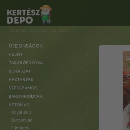
Vetőmag
/ Rocalba
/ Padlizsán
ÚJDONSÁGOK
HECHT
TAKARÓPONYVA
BORÁSZAT
HÁZTARTÁS
SZERSZÁMOK
BAROMFIUDVAR
VETŐMAG
royal sluis
burgonyák
fűmagok