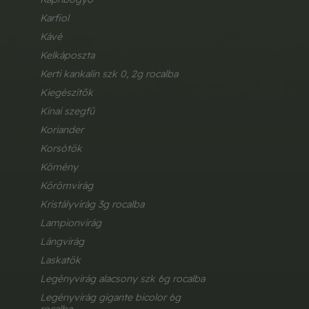
karfiol
kávé
kelkáposzta
kerti kankalin szk 0, 2g rocalba
kiegészítők
kínai szegfű
koriander
korsótök
kömény
körömvirág
kristályvirág 3g rocalba
lampionvirág
lángvirág
laskatök
legényvirág alacsony szk 6g rocalba
legényvirág gigante bicolor 6g 