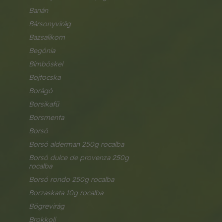
banán
bársonyvirág
bazsalikom
begónia
bimbóskel
bojtocska
borágó
borsikafű
borsmenta
borsó
borsó alderman 250g rocalba
borsó dulce de provenza 250g 
rocalba
borsó rondo 250g rocalba
borzaskata 10g rocalba
bögrevirág
brokkoli