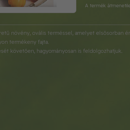
A termék átmenetil
tű növény, ovális terméssel, amelyet elsősorban ére
yon termékeny fajta.
sét követően, hagyományosan is feldolgozhatjuk.