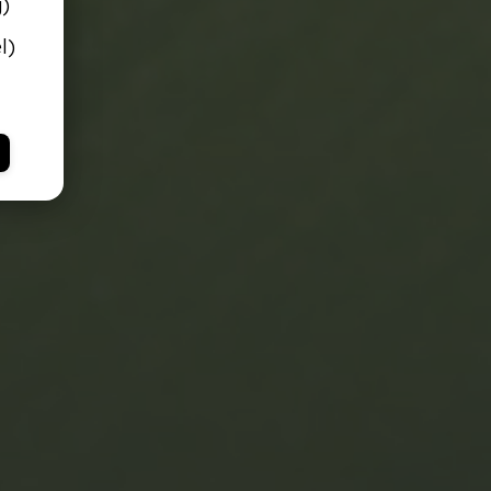
g)
l)