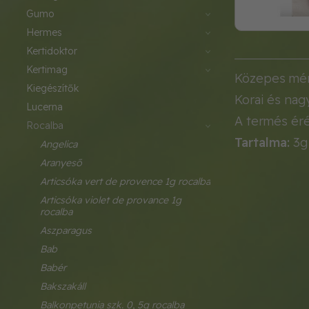
gumo
hermes
kertidoktor
kertimag
Közepes mére
kiegészítők
Korai és nag
lucerna
A termés éré
rocalba
Tartalma:
3g
angelica
aranyeső
articsóka vert de provence 1g rocalba
articsóka violet de provance 1g 
rocalba
aszparagus
bab
babér
bakszakáll
balkonpetunia szk. 0, 5g rocalba