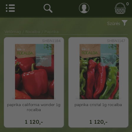
0
Szűrés
Vetőmag
/ Rocalba
/ Paprika
SHBN1184
SHBN1147
paprika california wonder 1g
paprika cristal 1g rocalba
rocalba
1 120,-
1 120,-