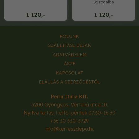
1g rocalba
1 120,-
1 120,-
RÓLUNK
SZÁLLÍTÁSI DÍJAK
ADATVÉDELEM
ÁSZF
KAPCSOLAT
ELÁLLÁS A SZERZŐDÉSTŐL
Perla Italia Kft.
3200
Gyöngyös
,
Vértanú utca 10.
Nyitva tartás: hétfő-péntek 07:30–16:30
+36 30 330-3729
info@kerteszdepo.hu