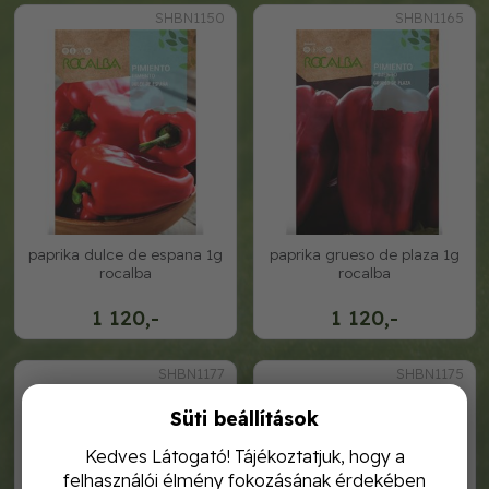
SHBN1150
SHBN1165
paprika dulce de espana 1g
paprika grueso de plaza 1g
rocalba
rocalba
1 120,-
1 120,-
SHBN1177
SHBN1175
Süti beállítások
Kedves Látogató! Tájékoztatjuk, hogy a
felhasználói élmény fokozásának érdekében