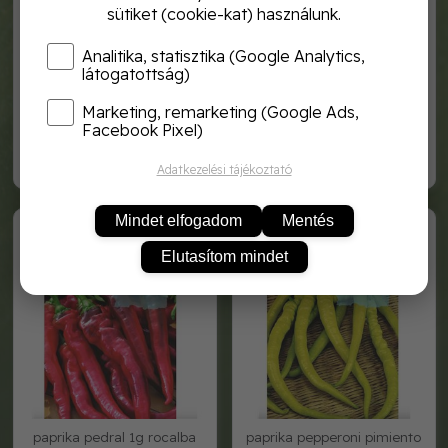
sütiket (cookie-kat) használunk.
Analitika, statisztika (Google Analytics,
látogatottság)
Marketing, remarketing (Google Ads,
paprika largo de reus 1g
paprika padron 1g rocalba
rocalba
Facebook Pixel)
1 120,-
1 120,-
Adatkezelési tájékoztató
SHBN1202
SHBN1187
Mindet elfogadom
Mentés
Elutasítom mindet
paprika pedral 1g rocalba
paprika pepperoni pimiento