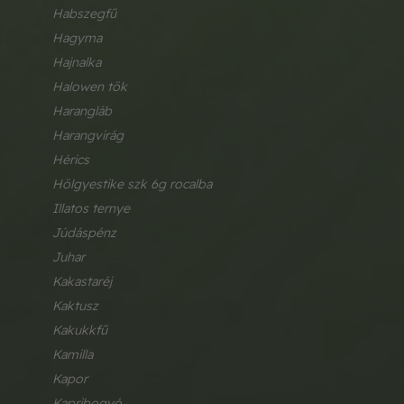
habszegfű
hagyma
hajnalka
halowen tök
harangláb
harangvirág
hérics
hölgyestike szk 6g rocalba
illatos ternye
júdáspénz
juhar
kakastaréj
kaktusz
kakukkfű
kamilla
kapor
kapribogyó