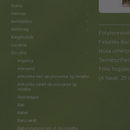
gumo
hermes
kertidoktor
kertimag
Folytonnövő
kiegészítők
Feketés-bord
lucerna
Húsa sötétpi
rocalba
Termeszthetj
angelica
Friss fogyasz
aranyeső
articsóka vert de provence 1g rocalba
(A tasak 25 
articsóka violet de provance 1g 
rocalba
aszparagus
bab
babér
bakszakáll
balkonpetunia szk. 0, 5g rocalba