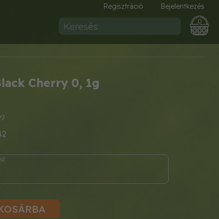
Regisztráció
Bejelentkezés
0
lack Cherry 0, 1g
42
KOSÁRBA