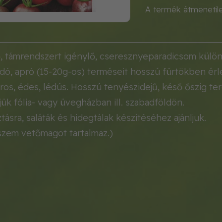
A termék átmenetil
, támrendszert igénylő, cseresznyeparadicsom külö
ó, apró (15-20g-os) terméseit hosszú fürtökben érle
ros, édes, lédús. Hosszú tenyészidejű, késő őszig te
ük fólia- vagy üvegházban ill. szabadföldön.
tásra, saláták és hidegtálak készítéséhez ajánljuk.
szem vetőmagot tartalmaz.)