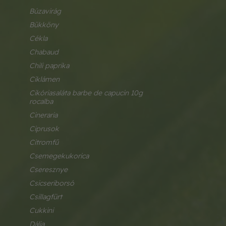
búzavirág
bükköny
cékla
chabaud
chili paprika
ciklámen
cikóriasaláta barbe de capucin 10g 
rocalba
cineraria
ciprusok
citromfű
csemegekukorica
cseresznye
csicseriborsó
csillagfürt
cukkini
dália