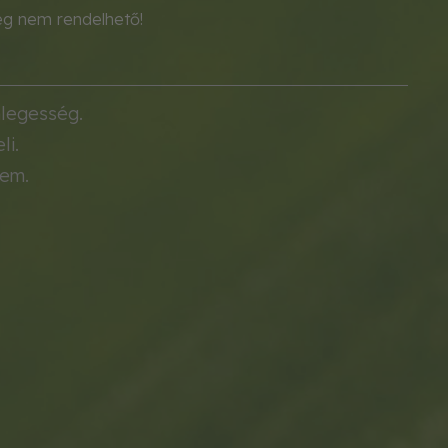
eg nem rendelhető!
nlegesség.
li.
rem.