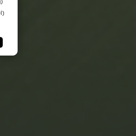
g)
l)