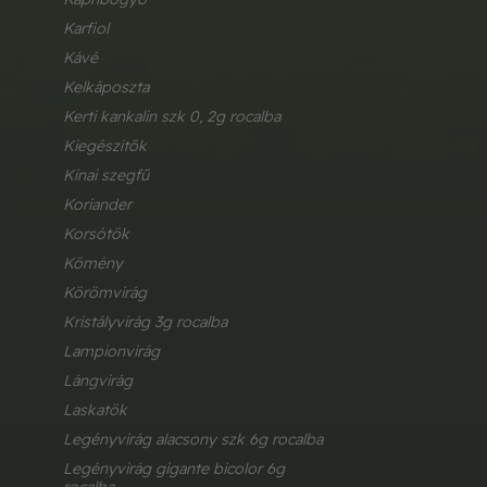
karfiol
kávé
kelkáposzta
kerti kankalin szk 0, 2g rocalba
kiegészítők
kínai szegfű
koriander
korsótök
kömény
körömvirág
kristályvirág 3g rocalba
lampionvirág
lángvirág
laskatök
legényvirág alacsony szk 6g rocalba
legényvirág gigante bicolor 6g 