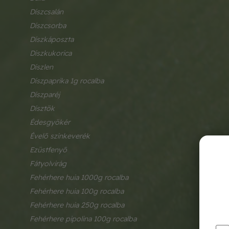
díszcsalán
díszcsorba
díszkáposzta
díszkukorica
díszlen
díszpaprika 1g rocalba
díszparéj
dísztök
édesgyökér
évelő színkeverék
ezüstfenyő
fátyolvirág
fehérhere huia 1000g rocalba
fehérhere huia 100g rocalba
fehérhere huia 250g rocalba
fehérhere pipolina 100g rocalba