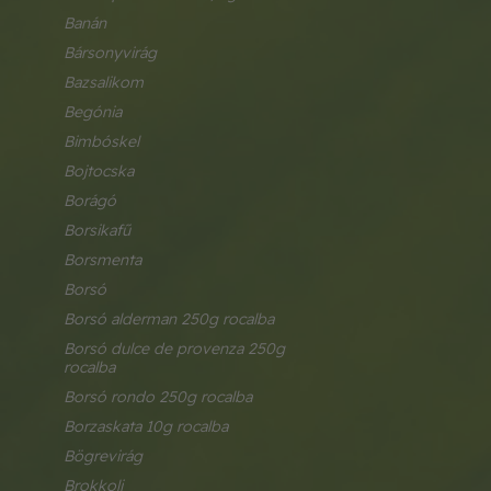
banán
bársonyvirág
bazsalikom
begónia
bimbóskel
bojtocska
borágó
borsikafű
borsmenta
borsó
borsó alderman 250g rocalba
borsó dulce de provenza 250g 
rocalba
borsó rondo 250g rocalba
borzaskata 10g rocalba
bögrevirág
brokkoli