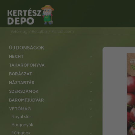
Vetőmag
/ Rocalba
/ Paradicsom
ÚJDONSÁGOK
HECHT
TAKARÓPONYVA
BORÁSZAT
HÁZTARTÁS
SZERSZÁMOK
BAROMFIUDVAR
VETŐMAG
royal sluis
burgonyák
fűmagok