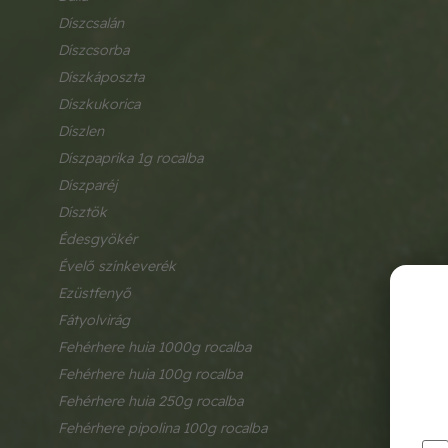
díszcsalán
díszcsorba
díszkáposzta
díszkukorica
díszlen
díszpaprika 1g rocalba
díszparéj
dísztök
édesgyökér
évelő színkeverék
ezüstfenyő
fátyolvirág
fehérhere huia 1000g rocalba
fehérhere huia 100g rocalba
fehérhere huia 250g rocalba
fehérhere pipolina 100g rocalba