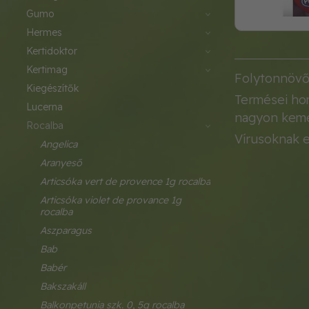
gumo
hermes
kertidoktor
kertimag
Folytonnövő,
kiegészítők
Termései ho
lucerna
nagyon kemén
rocalba
Vírusoknak e
angelica
aranyeső
articsóka vert de provence 1g rocalba
articsóka violet de provance 1g 
rocalba
aszparagus
bab
babér
bakszakáll
balkonpetunia szk. 0, 5g rocalba