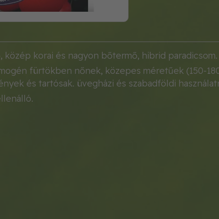
 közép korai és nagyon bőtermő, hibrid paradicsom.
mogén fürtökben nőnek, közepes méretűek (150-180 g
yek és tartósak. üvegházi és szabadföldi használatr
llenálló.