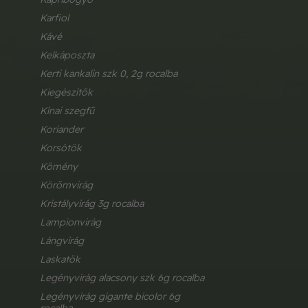
karfiol
kávé
kelkáposzta
kerti kankalin szk 0, 2g rocalba
kiegészítők
kínai szegfű
koriander
korsótök
kömény
körömvirág
kristályvirág 3g rocalba
lampionvirág
lángvirág
laskatök
legényvirág alacsony szk 6g rocalba
legényvirág gigante bicolor 6g 