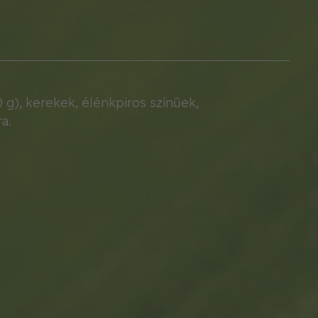
), kerekek, élénkpiros színűek,
a.