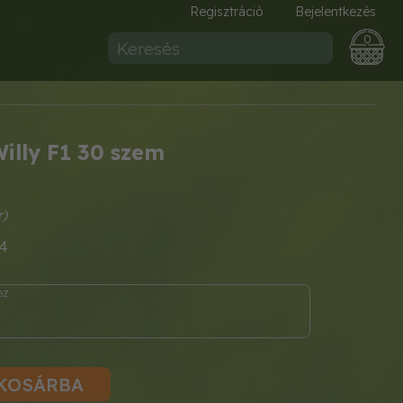
Regisztráció
Bejelentkezés
0
illy F1 30 szem
4
KOSÁRBA