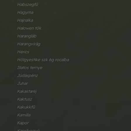
habszegfű
hagyma
hajnalka
halowen tök
harangláb
harangvirág
hérics
hölgyestike szk 6g rocalba
illatos ternye
júdáspénz
juhar
kakastaréj
kaktusz
kakukkfű
kamilla
kapor
kapribogyó