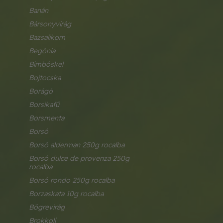
banán
bársonyvirág
bazsalikom
begónia
bimbóskel
bojtocska
borágó
borsikafű
borsmenta
borsó
borsó alderman 250g rocalba
borsó dulce de provenza 250g 
rocalba
borsó rondo 250g rocalba
borzaskata 10g rocalba
bögrevirág
brokkoli