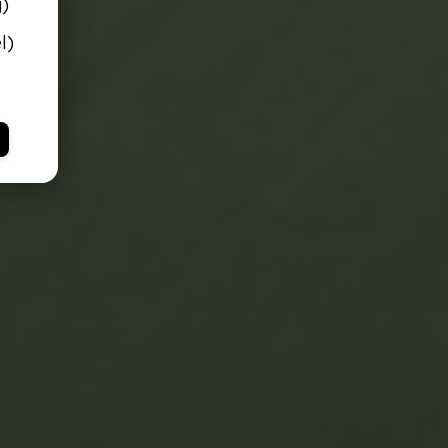
g)
l)