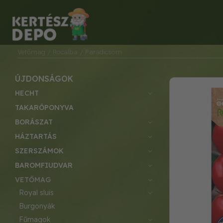
Vetőmag
/ Rocalba
/ Paradicsom
ÚJDONSÁGOK
HECHT
TAKARÓPONYVA
BORÁSZAT
HÁZTARTÁS
SZERSZÁMOK
BAROMFIUDVAR
VETŐMAG
royal sluis
burgonyák
fűmagok