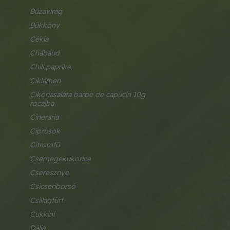
búzavirág
bükköny
cékla
chabaud
chili paprika
ciklámen
cikóriasaláta barbe de capucin 10g 
rocalba
cineraria
ciprusok
citromfű
csemegekukorica
cseresznye
csicseriborsó
csillagfürt
cukkini
dália