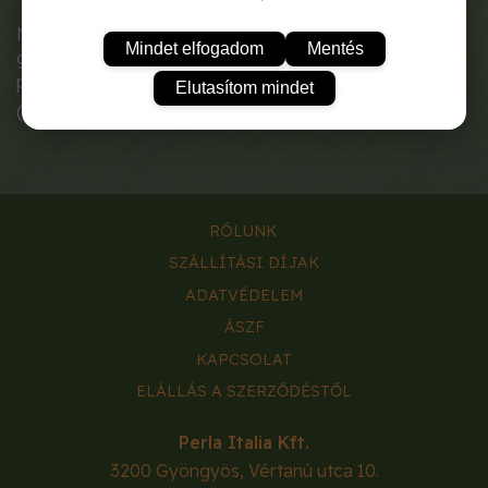
Nagyon termékeny növény, amely szép és nagy
Mindet elfogadom
Mentés
gyümölcsöket hoz. Kiváló salátákban vagy töltött
paradicsomként.
Elutasítom mindet
(A tasak 0,1g vetőmagot tartalmaz.)
RÓLUNK
SZÁLLÍTÁSI DÍJAK
ADATVÉDELEM
ÁSZF
KAPCSOLAT
ELÁLLÁS A SZERZŐDÉSTŐL
Perla Italia Kft.
3200
Gyöngyös
,
Vértanú utca 10.