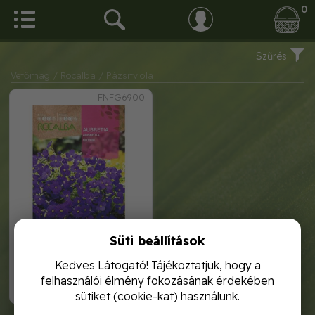
0
Szűrés
Vetőmag
/ Rocalba
/ Pázsitviola
FNFG6900
Süti beállítások
pázsitviola 0, 5g rocalba
Kedves Látogató! Tájékoztatjuk, hogy a
felhasználói élmény fokozásának érdekében
1 120,-
sütiket (cookie-kat) használunk.