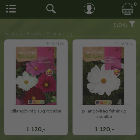
0
Szűrés
Vetőmag
/ Rocalba
/ Pillangóvirág
FNFG7185
FNFG7175
pillangóvirág 10g rocalba
pillangóvirág fehér 6g
rocalba
1 120,-
1 120,-