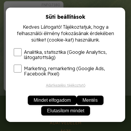
FNFG7180
Süti beállítások
Kedves Látogató! Tájékoztatjuk, hogy a
felhasználói élmény fokozásának érdekében
sütiket (cookie-kat) használunk.
Analitika, statisztika (Google Analytics,
látogatottság)
Marketing, remarketing (Google Ads,
pillangóvirág rózsaszín 6g
rocalba
Facebook Pixel)
1 120,-
Adatkezelési tájékoztató
Mindet elfogadom
Mentés
RÓLUNK
Elutasítom mindet
SZÁLLÍTÁSI DÍJAK
ADATVÉDELEM