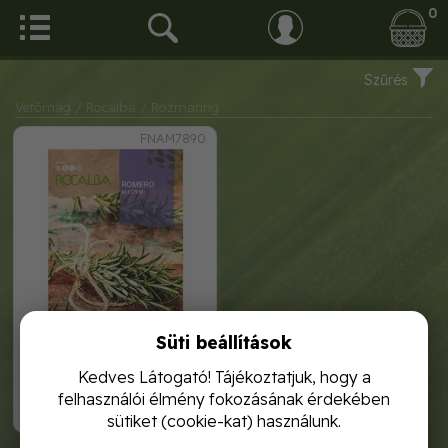
0
Szűrés
Vetőmag
/ Rocalba
/ Rozmaring
FNAM7890
Süti beállítások
rozmaring 0, 2g rocalba
Kedves Látogató! Tájékoztatjuk, hogy a
felhasználói élmény fokozásának érdekében
1 120,-
sütiket (cookie-kat) használunk.