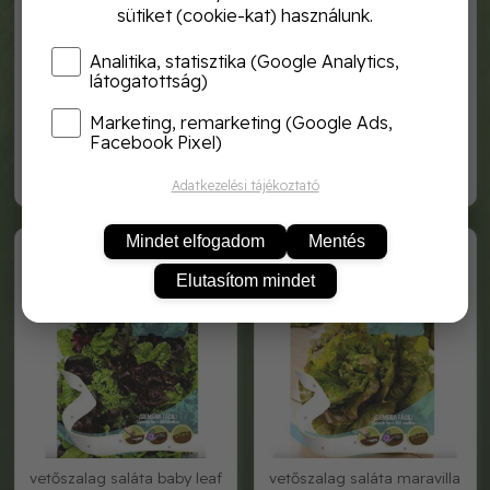
sütiket (cookie-kat) használunk.
Analitika, statisztika (Google Analytics,
látogatottság)
Marketing, remarketing (Google Ads,
saláta sucrine 3g rocalba
tépősaláta hoja de roble 6g
rocalba
Facebook Pixel)
1 120,-
1 120,-
Adatkezelési tájékoztató
SHCP2575
SHCP2550
Mindet elfogadom
Mentés
Elutasítom mindet
vetőszalag saláta baby leaf
vetőszalag saláta maravilla