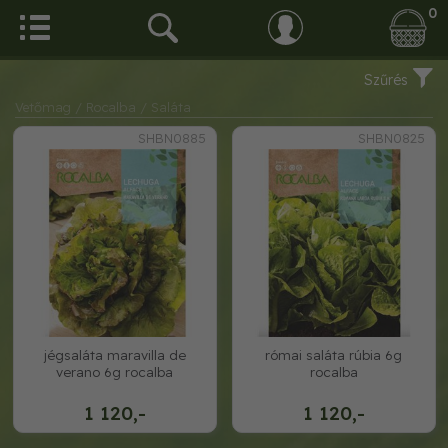
0
Szűrés
Vetőmag
/ Rocalba
/ Saláta
SHBN0885
SHBN0825
jégsaláta maravilla de
római saláta rúbia 6g
verano 6g rocalba
rocalba
1 120,-
1 120,-