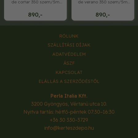
de cortar 350 szem/5m
de verano 350 szem/5m
rocalba
rocalba
890,-
890,-
RÓLUNK
SZÁLLÍTÁSI DÍJAK
ADATVÉDELEM
ÁSZF
KAPCSOLAT
ELÁLLÁS A SZERZŐDÉSTŐL
Perla Italia Kft.
3200
Gyöngyös
,
Vértanú utca 10.
Nyitva tartás: hétfő-péntek 07:30–16:30
+36 30 330-3729
info@kerteszdepo.hu