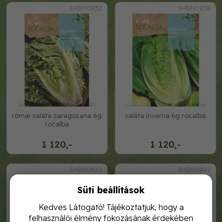
SHBN0832
SHBN0838
római saláta zaragozana 6g
saláta inverna 6g rocalba
rocalba
1 120,-
1 120,-
SHBN0910
SHBN0847
Süti beállítások
Kedves Látogató! Tájékoztatjuk, hogy a
felhasználói élmény fokozásának érdekében