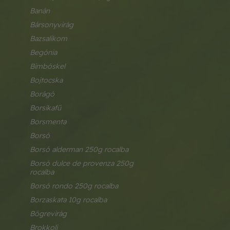
banán
bársonyvirág
bazsalikom
begónia
bimbóskel
bojtocska
borágó
borsikafű
borsmenta
borsó
borsó alderman 250g rocalba
borsó dulce de provenza 250g 
rocalba
borsó rondo 250g rocalba
borzaskata 10g rocalba
bögrevirág
brokkoli