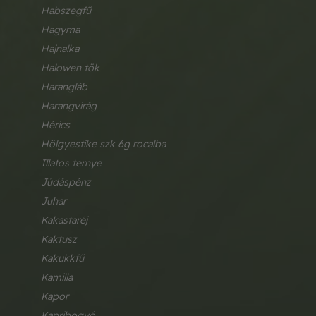
habszegfű
hagyma
hajnalka
halowen tök
harangláb
harangvirág
hérics
hölgyestike szk 6g rocalba
illatos ternye
júdáspénz
juhar
kakastaréj
kaktusz
kakukkfű
kamilla
kapor
kapribogyó