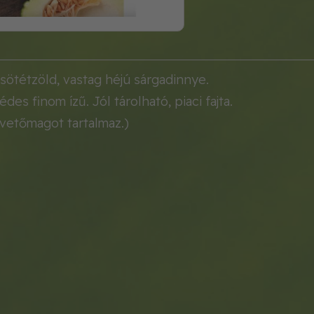
 sötétzöld, vastag héjú sárgadinnye.
des finom ízű. Jól tárolható, piaci fajta.
 vetőmagot tartalmaz.)