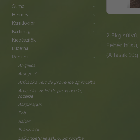
gumo
hermes
kertidoktor
kertimag
2-3kg súlyú,
kiegészítők
Fehér húsú, é
lucerna
(A tasak 10g
rocalba
angelica
aranyeső
articsóka vert de provence 1g rocalba
articsóka violet de provance 1g 
rocalba
aszparagus
bab
babér
bakszakáll
balkonpetunia szk. 0, 5g rocalba