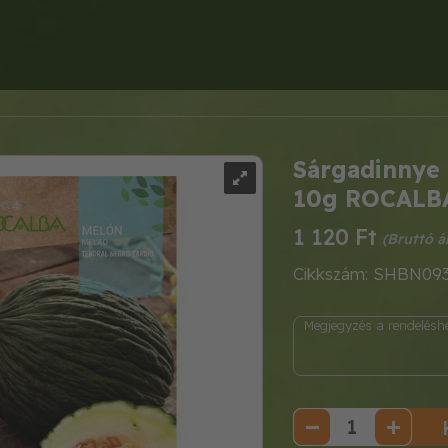
Sárgadinnye 
10g ROCALB
1 120 Ft
Cikkszám: SHBN09