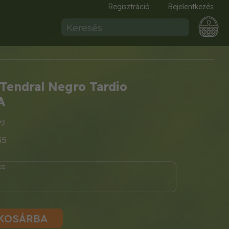
Regisztráció
Bejelentkezés
0
Tendral Negro Tardio
A
35
KOSÁRBA