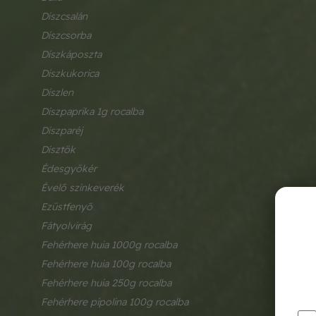
díszcsalán
díszcsorba
díszkáposzta
díszkukorica
díszlen
díszpaprika 1g rocalba
díszparéj
dísztök
édesgyökér
évelő színkeverék
ezüstfenyő
fátyolvirág
fehérhere huia 1000g rocalba
fehérhere huia 100g rocalba
fehérhere huia 250g rocalba
fehérhere pipolina 100g rocalba