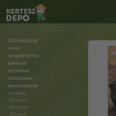
Vetőmag
/ Rocalba
/ Sárgadinnye
ÚJDONSÁGOK
HECHT
TAKARÓPONYVA
BORÁSZAT
HÁZTARTÁS
SZERSZÁMOK
BAROMFIUDVAR
VETŐMAG
royal sluis
burgonyák
fűmagok