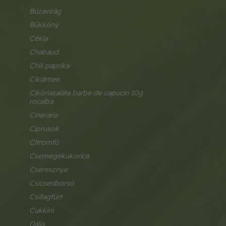
búzavirág
bükköny
cékla
chabaud
chili paprika
ciklámen
cikóriasaláta barbe de capucin 10g 
rocalba
cineraria
ciprusok
citromfű
csemegekukorica
cseresznye
csicseriborsó
csillagfürt
cukkini
dália