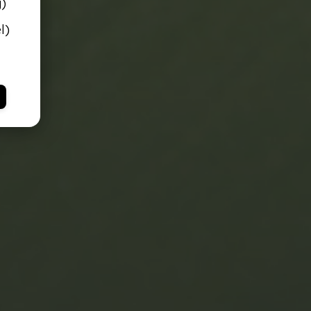
g)
l)