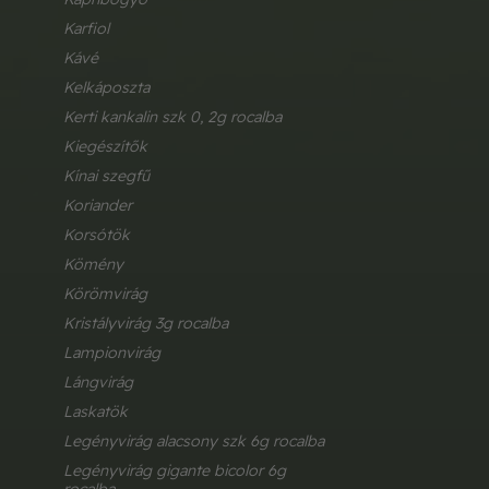
karfiol
kávé
kelkáposzta
kerti kankalin szk 0, 2g rocalba
kiegészítők
kínai szegfű
koriander
korsótök
kömény
körömvirág
kristályvirág 3g rocalba
lampionvirág
lángvirág
laskatök
legényvirág alacsony szk 6g rocalba
legényvirág gigante bicolor 6g 