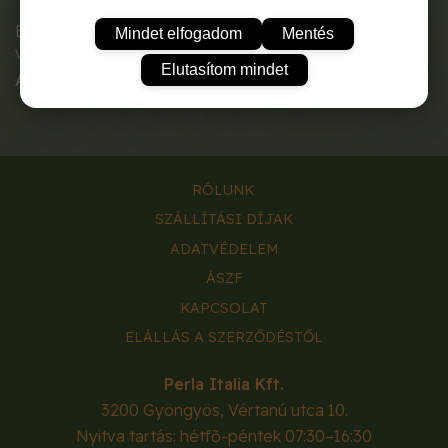
Egynyári alacsony, lágyszárú növény, skarlát színű
Mindet elfogadom
Mentés
virágokkal, amelyek gyönyörű hatást keltenek.
Elutasítom mindet
A tasak tartalma:
10g.
RÓLUNK
SZÁLLÍTÁSI DÍJAK
ADATVÉDELEM
ÁSZF
KAPCSOLAT
ELÁLLÁS A SZERZŐDÉSTŐL
Perla Italia Kft.
3200
Gyöngyös
,
Vértanú utca 10.
Nyitva tartás: hétfő-péntek 07:30–16:30