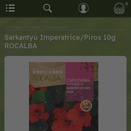
0
Vetőmag
/ Rocalba
/ Sarkantyúka
Sarkantyú Imperatrice/Piros 10g
ROCALBA