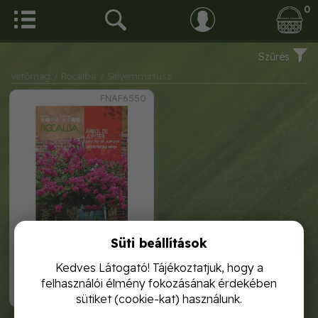
0
Szűrés
Vetőmag
/ Rocalba
/ Selyemmirtusz
FNAF6550
Süti beállítások
kínai selyemmirtusz 0, 5g
rocalba
Kedves Látogató! Tájékoztatjuk, hogy a
felhasználói élmény fokozásának érdekében
1 120,-
sütiket (cookie-kat) használunk.