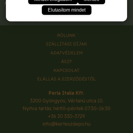
A tasak tartalma:
1g.
Elutasítom mindet
RÓLUNK
SZÁLLÍTÁSI DÍJAK
ADATVÉDELEM
ÁSZF
KAPCSOLAT
ELÁLLÁS A SZERZŐDÉSTŐL
Perla Italia Kft.
3200
Gyöngyös
,
Vértanú utca 10.
Nyitva tartás: hétfő-péntek 07:30–16:30
+36 30 330-3729
info@kerteszdepo.hu