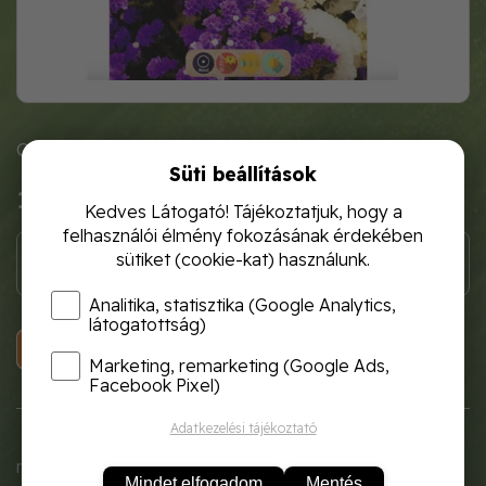
Cikkszám: FNFG7255
Süti beállítások
1 120 Ft
Kedves Látogató! Tájékoztatjuk, hogy a
felhasználói élmény fokozásának érdekében
sütiket (cookie-kat) használunk.
Analitika, statisztika (Google Analytics,
látogatottság)
KOSÁRBA
Marketing, remarketing (Google Ads,
Facebook Pixel)
Adatkezelési tájékoztató
Egynyári sóvirág. 50-60cm magas szögletes szárú
növény. Szárazvirág kötészet jellegzetes virága.
Mindet elfogadom
Mentés