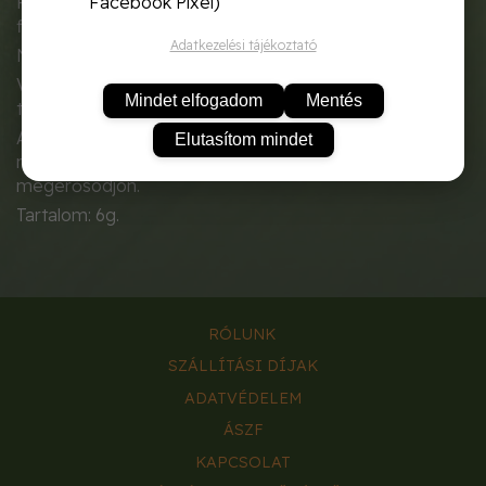
Facebook Pixel)
Fehér spárga. Megfelelő talajelőkészítéssel vastag ,
finom, nem szálkás spárgakúpokat terem.
Adatkezelési tájékoztató
Nagyon bőternő.
Vetés után harmadik évtől terem minden tavasszal,
Mindet elfogadom
Mentés
tizenkét éven keresztül.
A spárgát május közepéig szedhetjük, utána hagyjuk a
Elutasítom mindet
növényt fejlődni, hogy a következő évre
megerősödjön.
Tartalom: 6g.
RÓLUNK
SZÁLLÍTÁSI DÍJAK
ADATVÉDELEM
ÁSZF
KAPCSOLAT