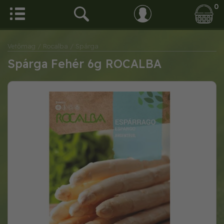
0
Vetőmag
/ Rocalba
/ Spárga
Spárga Fehér 6g ROCALBA