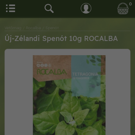
0
Vetőmag
/ Rocalba
/ Spenót
Új-Zélandi Spenót 10g ROCALBA