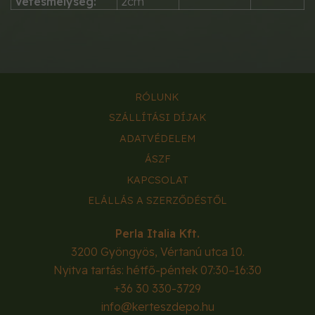
Vetésmélység:
2cm
RÓLUNK
SZÁLLÍTÁSI DÍJAK
ADATVÉDELEM
ÁSZF
KAPCSOLAT
ELÁLLÁS A SZERZŐDÉSTŐL
Perla Italia Kft.
3200
Gyöngyös
,
Vértanú utca 10.
Nyitva tartás: hétfő-péntek 07:30–16:30
+36 30 330-3729
info@kerteszdepo.hu