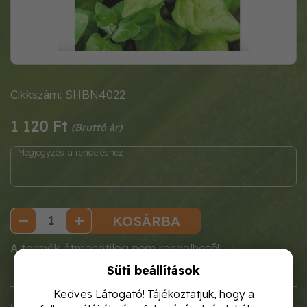
Cikkszám: SHBN4022
1 120 Ft
KOSÁRBA
A termék átmenetileg nem rendelhető!
Süti beállítások
Kedves Látogató! Tájékoztatjuk, hogy a