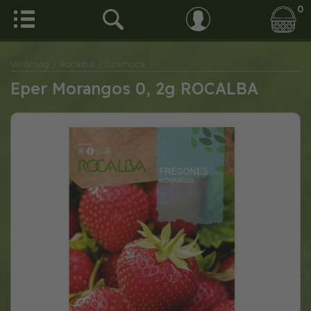
0
Vetőmag
/ Rocalba
/ Szamóca
Eper Morangos 0, 2g ROCALBA