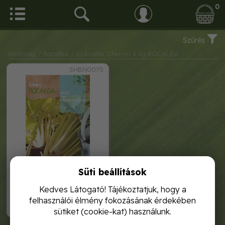
0
Szűrés
Vetőmag
/ Rocalba
/ Szárzeller Chemin 3 3g ROCALBA
SHBN0075
Süti beállítások
szárzeller chemin 3 3g
rocalba
Kedves Látogató! Tájékoztatjuk, hogy a
felhasználói élmény fokozásának érdekében
1 120,-
sütiket (cookie-kat) használunk.