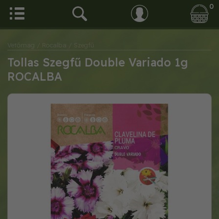
0
Vetőmag
/ Rocalba
/ Szegfű
Tollas Szegfű Double Variado 1g
ROCALBA