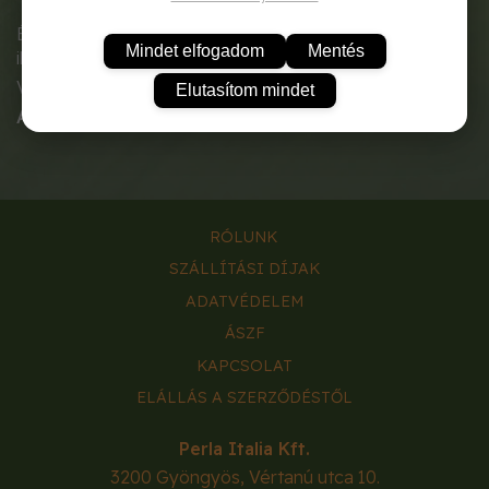
Évelő, illatos növény, bőséges, gyönyörű és elegáns
Mindet elfogadom
Mentés
illatos virágokkal.
Vágott virág, virágágyások, beültetések stb.
Elutasítom mindet
A tasak tartalma:
1g.
RÓLUNK
SZÁLLÍTÁSI DÍJAK
ADATVÉDELEM
ÁSZF
KAPCSOLAT
ELÁLLÁS A SZERZŐDÉSTŐL
Perla Italia Kft.
3200
Gyöngyös
,
Vértanú utca 10.