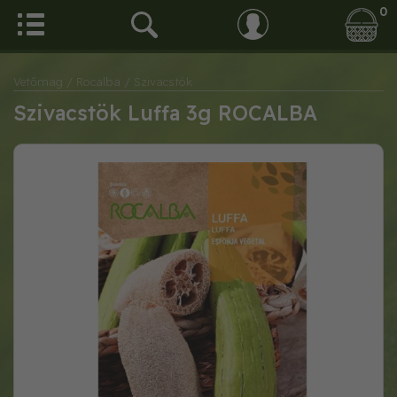
0
Vetőmag
/ Rocalba
/ Szivacstök
Szivacstök Luffa 3g ROCALBA