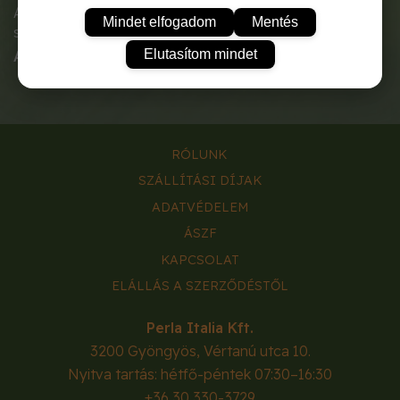
A zsenge termését fogyasztjuk, később kiszárítva
Mindet elfogadom
Mentés
szivacsként is használhatjuk.
Elutasítom mindet
A tasak tartalma:
3g.
RÓLUNK
SZÁLLÍTÁSI DÍJAK
ADATVÉDELEM
ÁSZF
KAPCSOLAT
ELÁLLÁS A SZERZŐDÉSTŐL
Perla Italia Kft.
3200
Gyöngyös
,
Vértanú utca 10.
Nyitva tartás: hétfő-péntek 07:30–16:30
+36 30 330-3729