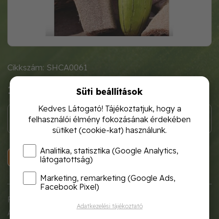
Cikkszám: SHCA0061
1 120 Ft
Süti beállítások
Kedves Látogató! Tájékoztatjuk, hogy a
felhasználói élmény fokozásának érdekében
sütiket (cookie-kat) használunk.
Analitika, statisztika (Google Analytics,
KOSÁRBA
látogatottság)
Marketing, remarketing (Google Ads,
Facebook Pixel)
Futónövény, hosszú indákkal.
Adatkezelési tájékoztató
A termése hengeres, amelynek hossza 15-20 cm.