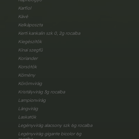
karfiol
kávé
kelkáposzta
kerti kankalin szk 0, 2g rocalba
kiegészítők
kínai szegfű
koriander
korsótök
kömény
körömvirág
kristályvirág 3g rocalba
lampionvirág
lángvirág
laskatök
legényvirág alacsony szk 6g rocalba
legényvirág gigante bicolor 6g 