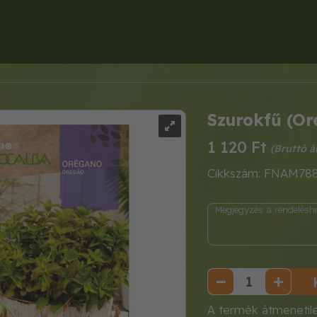
Szurokfű (O
1 120 Ft
Cikkszám: FNAM78
A termék átmenetil