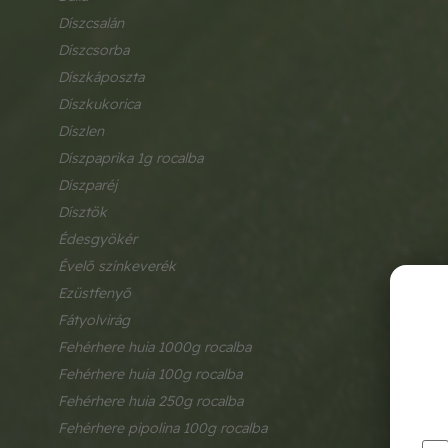
díszcsalán
díszcsorba
díszkáposzta
díszkukorica
díszlen
díszpaprika 1g rocalba
díszparéj
dísztök
édesgyökér
évelő színkeverék
ezüstfenyő
fátyolvirág
fehérhere huia 1000g rocalba
fehérhere huia 100g rocalba
fehérhere huia 250g rocalba
fehérhere pipolina 100g rocalba