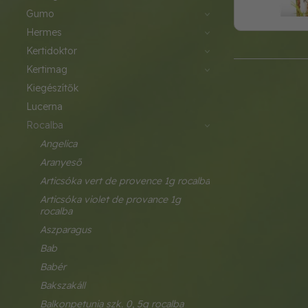
gumo
hermes
kertidoktor
kertimag
kiegészítők
lucerna
rocalba
angelica
aranyeső
articsóka vert de provence 1g rocalba
articsóka violet de provance 1g 
rocalba
aszparagus
bab
babér
bakszakáll
balkonpetunia szk. 0, 5g rocalba