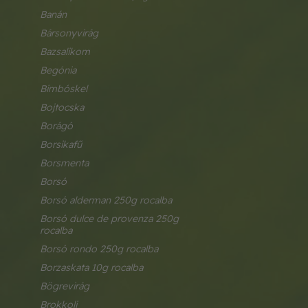
banán
bársonyvirág
bazsalikom
begónia
bimbóskel
bojtocska
borágó
borsikafű
borsmenta
borsó
borsó alderman 250g rocalba
borsó dulce de provenza 250g 
rocalba
borsó rondo 250g rocalba
borzaskata 10g rocalba
bögrevirág
brokkoli