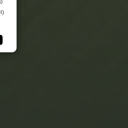
g)
l)