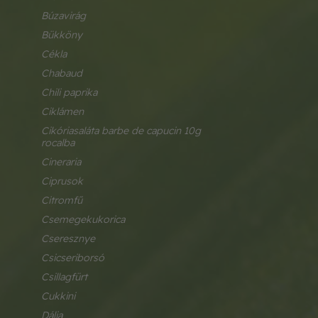
búzavirág
bükköny
cékla
chabaud
chili paprika
ciklámen
cikóriasaláta barbe de capucin 10g 
rocalba
cineraria
ciprusok
citromfű
csemegekukorica
cseresznye
csicseriborsó
csillagfürt
cukkini
dália