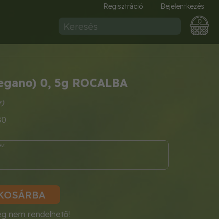
Regisztráció
Bejelentkezés
0
regano) 0, 5g ROCALBA
80
KOSÁRBA
eg nem rendelhető!