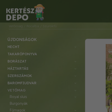
Vetőmag
/ Rocalba
/ Szurokfű
ÚJDONSÁGOK
HECHT
TAKARÓPONYVA
BORÁSZAT
HÁZTARTÁS
SZERSZÁMOK
BAROMFIUDVAR
VETŐMAG
royal sluis
burgonyák
fűmagok