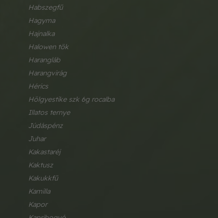
habszegfű
hagyma
hajnalka
halowen tök
harangláb
harangvirág
hérics
hölgyestike szk 6g rocalba
illatos ternye
júdáspénz
juhar
kakastaréj
kaktusz
kakukkfű
kamilla
kapor
kapribogyó