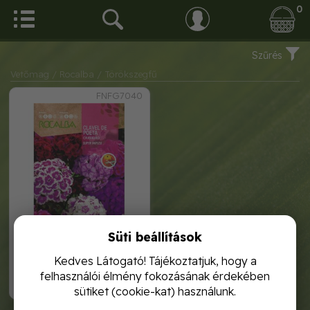
0
Szűrés
Vetőmag
/ Rocalba
/ Törökszegfű
FNFG7040
Süti beállítások
törökszegfű super duplex 4g
rocalba
Kedves Látogató! Tájékoztatjuk, hogy a
felhasználói élmény fokozásának érdekében
1 120,-
sütiket (cookie-kat) használunk.