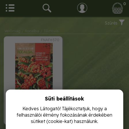
0
Szűrés
Vetőmag
/ Rocalba
/ Tűztövis
FNAF6570
Süti beállítások
tűztövis 1g rocalba
Kedves Látogató! Tájékoztatjuk, hogy a
felhasználói élmény fokozásának érdekében
1 120,-
sütiket (cookie-kat) használunk.