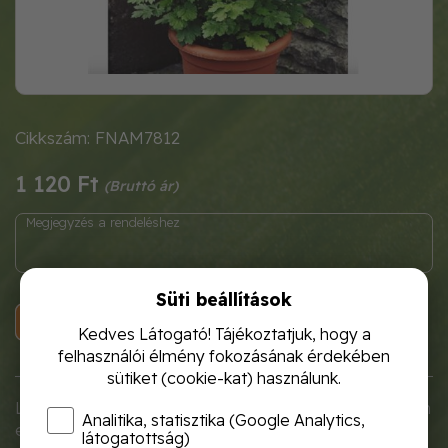
Cikkszám: FNAM7812
1 120 Ft
Süti beállítások
KOSÁRBA
Kedves Látogató! Tájékoztatjuk, hogy a
felhasználói élmény fokozásának érdekében
sütiket (cookie-kat) használunk.
Lágyszárú, évelő növény, másfél méter magas, nagyon
Analitika, statisztika (Google Analytics,
elágazó szárú, szőrös levelekkel és apró tüskés sárga
látogatottság)