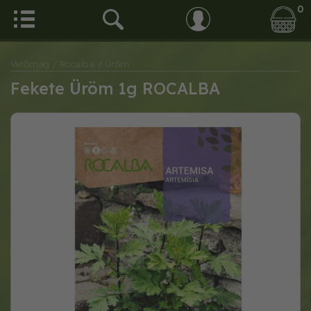
0
Vetőmag
/ Rocalba
/ Ürőm
Fekete Üröm 1g ROCALBA