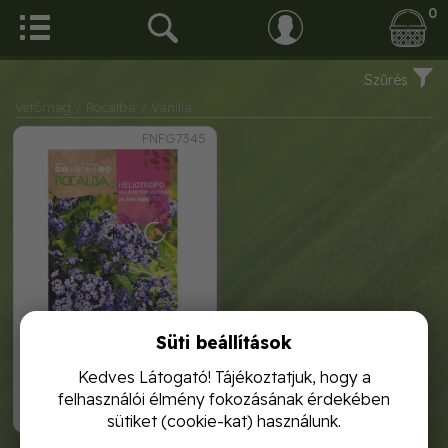
0
Szűrés
Vetőmag
/ Rocalba
/ Vanília
FNFG7345
Süti beállítások
vanilia virág 0, 2g rocalba
Kedves Látogató! Tájékoztatjuk, hogy a
felhasználói élmény fokozásának érdekében
1 120,-
sütiket (cookie-kat) használunk.