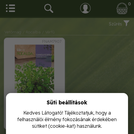
0
Szűrés
Vetőmag
/ Rocalba
/ Vérfű
FNAM7907
Süti beállítások
vérfű 3g rocalba
Kedves Látogató! Tájékoztatjuk, hogy a
felhasználói élmény fokozásának érdekében
1 120,-
sütiket (cookie-kat) használunk.